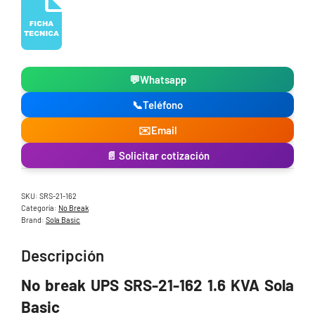
💬
Whatsapp
📞
Teléfono
✉️
Email
📄 Solicitar cotización
SKU:
SRS-21-162
Categoría:
No Break
Brand:
Sola Basic
Descripción
No break UPS SRS-21-162 1.6 KVA Sola
Basic