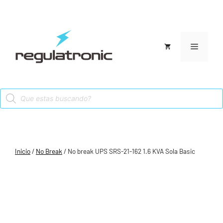
Saltar
al
contenido
Menú
Products
search
Inicio
/
No Break
/ No break UPS SRS-21-162 1.6 KVA Sola Basic