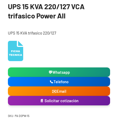
UPS 15 KVA 220/127 VCA
trifasico Power All
UPS 15 KVA trifasico 220/127
💬
Whatsapp
📞
Teléfono
✉️
Email
📄 Solicitar cotización
SKU:
PA DSPW-15