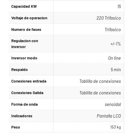
Capacidad KW
15
Voltaje de operacion
220 Trifasico
Numero de fases
Trifasico
Regulacion con
+/-1%
inversor
Inversor modo
On line
Respaldo
5 min
Conexiones entrada
Tablilla de conexiones
Conexiones Salida
Tablilla de conexiones
Forma de onda
senoidal
Indicadores
Pantalla LCD
Peso
153 kg