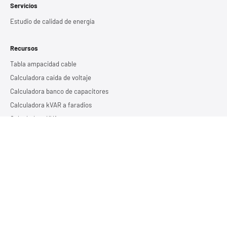
Servicios
Estudio de calidad de energía
Recursos
Tabla ampacidad cable
Calculadora caída de voltaje
Calculadora banco de capacitores
Calculadora kVAR a faradios
Calculadora KVA
Calculadora tiempos de respaldo
Calculadora tierra 1 varilla
Calculadora tierra 2 varillas
Calculadora tierra 3 varillas
Blog
Copyright © 2026 Regulatronic | Geek Genius SA de CV