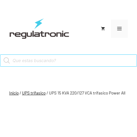
Saltar
al
contenido
Menú
Products
search
Inicio
/
UPS trifasico
/ UPS 15 KVA 220/127 VCA trifasico Power All