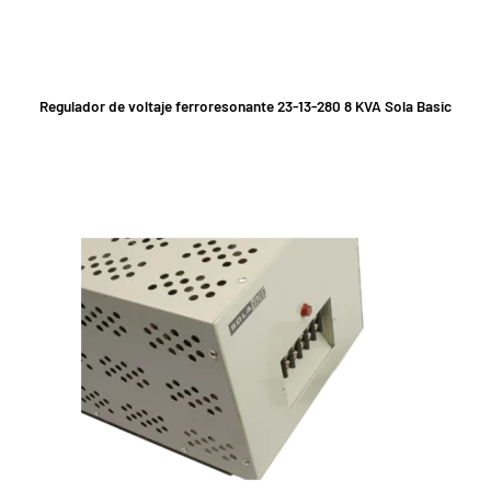
Regulador de voltaje ferroresonante 23-13-280 8 KVA Sola Basic