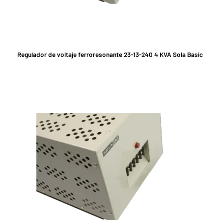
Regulador de voltaje ferroresonante 23-13-240 4 KVA Sola Basic