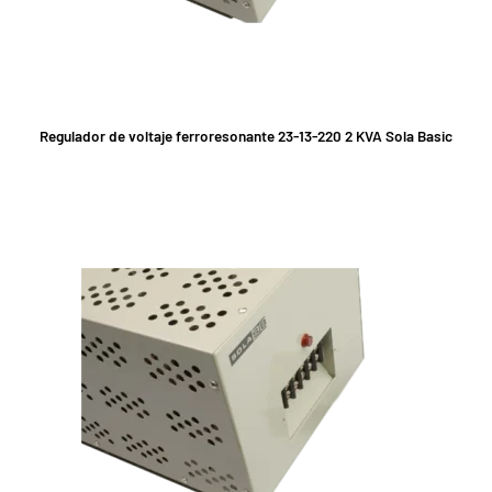
Regulador de voltaje ferroresonante 23-13-220 2 KVA Sola Basic