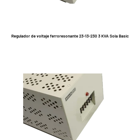
Regulador de voltaje ferroresonante 23-13-230 3 KVA Sola Basic