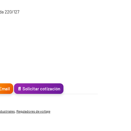
ida 220/127
Email
📄 Solicitar cotización
ndustriales
,
Reguladores de voltaje