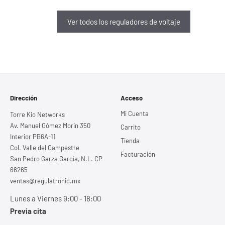
Ver todos los reguladores de voltaje
Dirección
Acceso
Mi Cuenta
Torre Kio Networks
Av. Manuel Gómez Morin 350
Carrito
Interior PB6A-11
Tienda
Col. Valle del Campestre
Facturación
San Pedro Garza García, N.L. CP
66265
ventas@regulatronic.mx
Lunes a Viernes 9:00 - 18:00
Previa cita