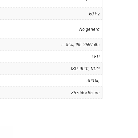
60 Hz
No genera
+- 16%, 185-255Volts
LED
ISO-9001, NOM
300 kg
85 × 45 × 95 cm