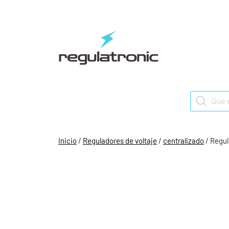
Saltar
al
contenido
Products
search
Inicio
/
Reguladores de voltaje
/
centralizado
/ Regul