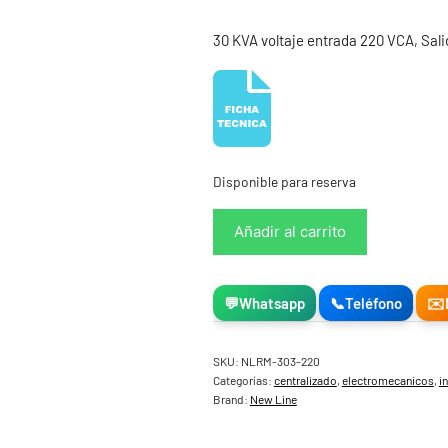
30 KVA voltaje entrada 220 VCA, Sal
Disponible para reserva
Regulador
Añadir al carrito
de
Voltaje
Trifásico
💬
Whatsapp
📞
Teléfono
✉️
30
kVA
SKU:
NLRM-303-220
127/220V
Categorías:
centralizado
,
electromecanicos
,
i
New
Brand:
New Line
Line
cantidad