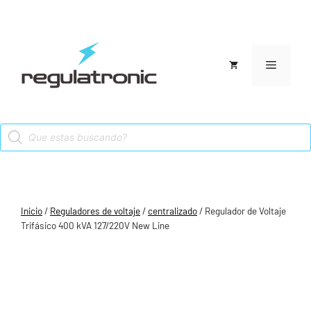
Saltar
al
contenido
Menú
Products
search
Inicio
/
Reguladores de voltaje
/
centralizado
/ Regulador de Voltaje
Trifásico 400 kVA 127/220V New Line