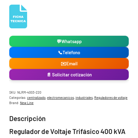
💬
Whatsapp
📞
Teléfono
✉️
Email
📄 Solicitar cotización
SKU:
NLRM-4003-220
Categorías:
centralizado
,
electromecanicos
,
industriales
,
Reguladores de voltaje
Brand:
New Line
Descripción
Regulador de Voltaje Trifásico 400 kVA