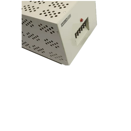
Regulador de voltaje ferroresonante 23-13-230 3 KVA Sola Basic