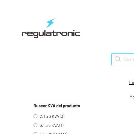
Saltar
al
contenido
Products
search
In
Mo
Buscar KVA del producto
2.1 a 3 KVA
(3)
3.1 a 5 KVA
(1)