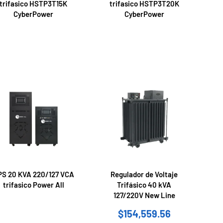
trifasico HSTP3T15K
trifasico HSTP3T20K
CyberPower
CyberPower
PS 20 KVA 220/127 VCA
Regulador de Voltaje
trifasico Power All
Trifásico 40 kVA
127/220V New Line
$
154,559.56