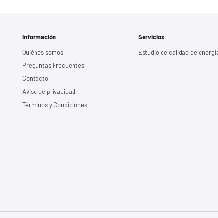
Información
Servicios
Quiénes somos
Estudio de calidad de energí
Preguntas Frecuentes
Contacto
Aviso de privacidad
Términos y Condiciones