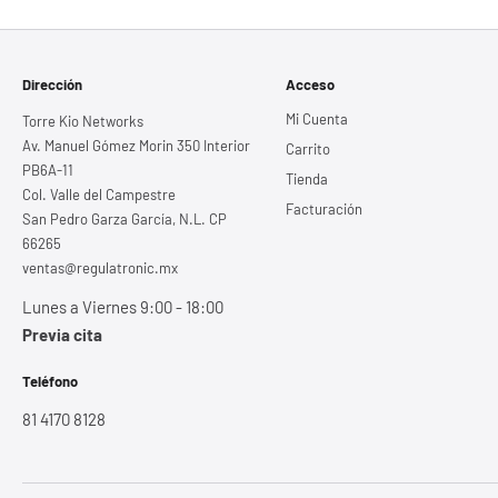
Dirección
Acceso
Mi Cuenta
Torre Kio Networks
Av. Manuel Gómez Morin 350 Interior
Carrito
PB6A-11
Tienda
Col. Valle del Campestre
Facturación
San Pedro Garza García, N.L. CP
66265
ventas@regulatronic.mx
Lunes a Viernes 9:00 - 18:00
Previa cita
Teléfono
81 4170 8128