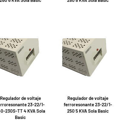
260 6 KVA Sola Basic
280 8 KVA Sola Basic
Regulador de voltaje
Regulador de voltaje
erroresonante 23-22/1-
ferroresonante 23-22/1-
40-230S-TT 4 KVA Sola
250 5 KVA Sola Basic
Basic