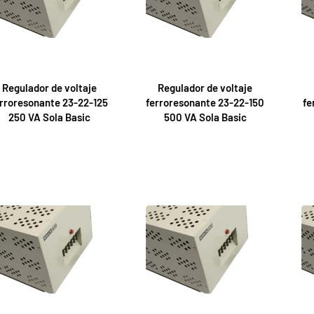
Regulador de voltaje
Regulador de voltaje
erroresonante 23-22-125
ferroresonante 23-22-150
fe
250 VA Sola Basic
500 VA Sola Basic