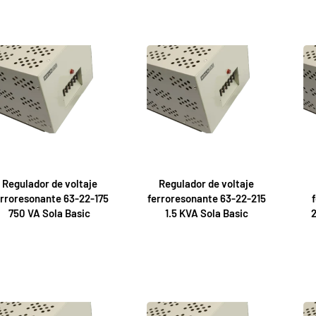
Regulador de voltaje
Regulador de voltaje
erroresonante 63-22-175
ferroresonante 63-22-215
750 VA Sola Basic
1.5 KVA Sola Basic
2